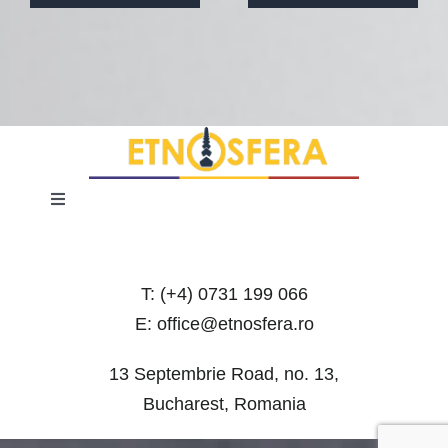
Toggle
Navigation
Terms and Conditions
T: (+4) 0731 199 066
Privacy Policy
E: office@etnosfera.ro
13 Septembrie Road, no. 13,
Bucharest, Romania