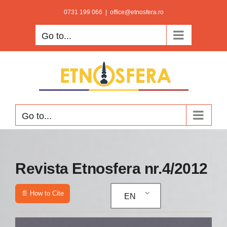
Skip
0731 199 066
|
office@etnosfera.ro
to
Go to...
content
Go to...
Revista Etnosfera nr.4/2012
📄 How to Cite
EN