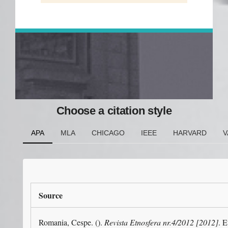
Choose a citation style
APA
MLA
CHICAGO
IEEE
HARVARD
V
Source
Romania, Cespe. ().
Revista Etnosfera nr.4/2012 [2012]
. E