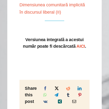
Dimensiunea comunitară implicită
în discursul liberal (II)
Versiunea integralã a acestui
numãr poate fi descãrcatã
AICI
.
Share
this
post