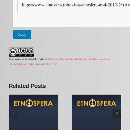
https://www.etnosfera.ro/revista-etnosfera-nr-4-2012-2/ (
Copy
This work is licensed under a
Creative Commons Attribution-NonCommercial-
ShareAlike 4.0 International License.
Related Posts
Revista
Etnosfera
Etnosfera
Journal nr.
nr.1/2012
2/2012