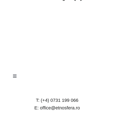
Toggle
Navigation
Terms and Conditions
T: (+4) 0731 199 066
Privacy Policy
E: office@etnosfera.ro