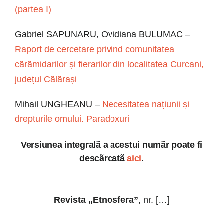
(partea I)
Gabriel SAPUNARU, Ovidiana BULUMAC –
Raport de cercetare privind comunitatea
cãrãmidarilor și fierarilor din localitatea Curcani,
județul Cãlãrași
Mihail UNGHEANU –
Necesitatea națiunii și
drepturile omului. Paradoxuri
Versiunea integralã a acestui numãr poate fi
descãrcatã
aici
.
Revista „Etnosfera”
, nr. […]