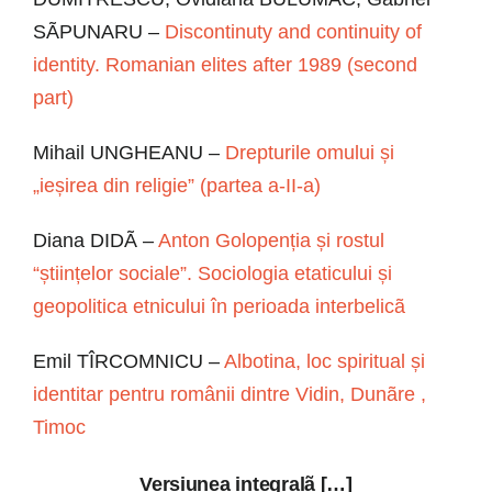
SÃPUNARU –
Discontinuty and continuity of
identity. Romanian elites after 1989 (second
part)
Mihail UNGHEANU –
Drepturile omului și
„ieșirea din religie” (partea a-II-a)
Diana DIDÃ –
Anton Golopenția și rostul
“științelor sociale”. Sociologia etaticului și
geopolitica etnicului în perioada interbelicã
Emil TÎRCOMNICU –
Albotina, loc spiritual și
identitar pentru românii dintre Vidin, Dunãre ,
Timoc
Versiunea integralã […]