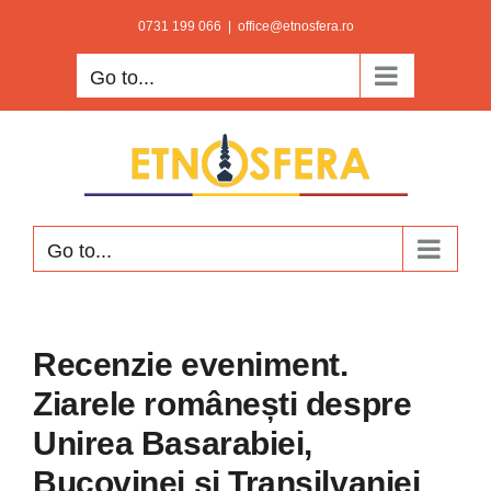
Skip
0731 199 066
|
office@etnosfera.ro
to
Go to...
content
Go to...
Recenzie eveniment.
Ziarele românești despre
Unirea Basarabiei,
Bucovinei și Transilvaniei