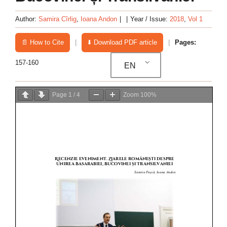
Author:
Samira Cîrlig
,
Ioana Andon
|
|
Year / Issue:
2018
,
Vol 1
📄 How to Cite
|
⬇️ Download PDF article
|
Pages:
157-160
EN
Page
1
/
4
Zoom
100%