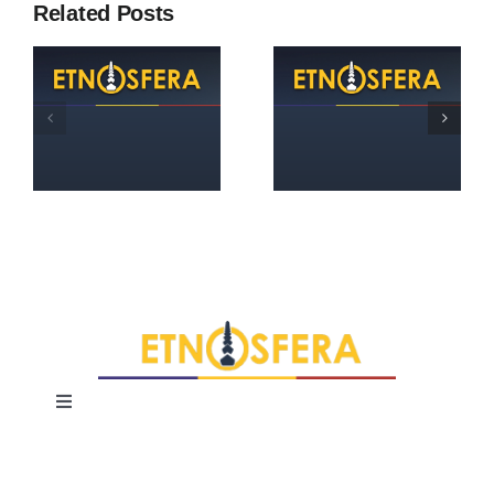
Recenzie
Related Posts
eveniment.
Conferinţa
naţională
Revista
consacrată
Etnosfera
Centenarului
nr.1/2018
Marii Uniri: Un
secol de stat
naţional, unitar
şi indivizibil
Toggle
Navigation
Terms and Conditions