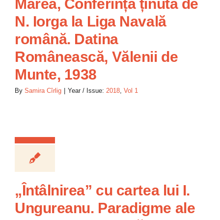
Marea, Conferință ținută de
N. Iorga la Liga Navală
română. Datina
Românească, Vălenii de
Munte, 1938
By
Samira Cîrlig
|
Year / Issue:
2018
,
Vol 1
„Întâlnirea” cu cartea lui I.
Ungureanu. Paradigme ale