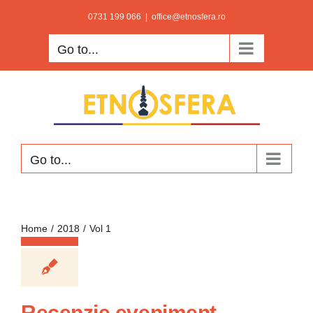
Skip
0731 199 066
|
office@etnosfera.ro
to
Go to...
content
Go to...
Home
2018
Vol 1
Recenzie eveniment.